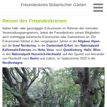
Zum
Freundeskreis Botanischer Garten
Inhalt
springen
Reisen des Freundeskreises
Neben halb- oder ganztägigen Exkursionen im Rahmen des normalen
Veranstaltungsprogramms, bietet der Freundeskreis seinen Mitgliedern
auch mehrtägige botanische Exkursionen oder Gartenreisen an. Die
Exkursionen führten in den vergangenen Jahren in die
Allgäuer Alpen
,
auf die
Insel Norderney
, in die
Gartenstadt Erfurt
, den
Nationalpark
Kellerwald-Edersee
, ins
Hohe Venn
, nach
Quedlinburg
,
Halle
,
Wien
,
in den
Nationalpark Hunsrück-Hochwald
, auf den Spuren von Alexander
von Humboldt nach
Berlin
und zuletzt, im Spätsommer 2023 in die
Nordbretagne
.