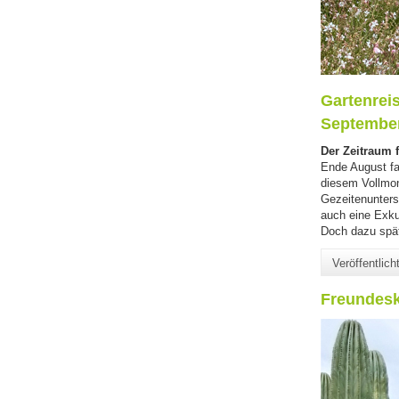
Gartenreis
Septembe
Der Zeitraum f
Ende August fal
diesem Vollmon
Gezeitenunters
auch eine Exkur
Doch dazu spä
Veröffentlic
Freundesk