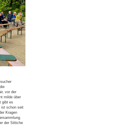
esucher
die
r, vor der
ht milde über
 gibt es
 ist schon seit
 der Kragen
 Versammlung.
r der Sittiche
aket"