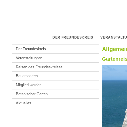
Zum
Johannes
Inhalt
Gutenberg-
springen
Universität
Mainz
DER FREUNDESKREIS
VERANSTALT
Allgemei
Der Freundeskreis
Veranstaltungen
Gartenrei
Reisen des Freundeskreises
Bauerngarten
Mitglied werden!
Botanischer Garten
Aktuelles