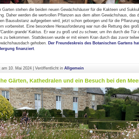
 Garten stehen die beiden neuen Gewächshäuser für die Kakteen und Sukkul
lung. Daher werden die wertvollen Pflanzen aus dem alten Gewächshaus, das
ten Bausubstanz aufgegeben wird, jetzt schon geborgen und für die Pflanzung
 vorbereitet. Eine besondere Herausforderung war nun die Rettung des gro
 'Cardón grande' Kaktus. Er war zu groß und zu schwer, um ihn durch die Tür 
zu bekommen. Stattdessen wurde er mit einem Kran durch das zuvor teilw
ewächshausdach gehoben.
Der Freundeskreis des Botanischen Gartens hat
Bergung finanziert
.
ht am
10. Mai 2024
|
Veröffentlicht in
Allgemein
che Gärten, Kathedralen und ein Besuch bei den Mee