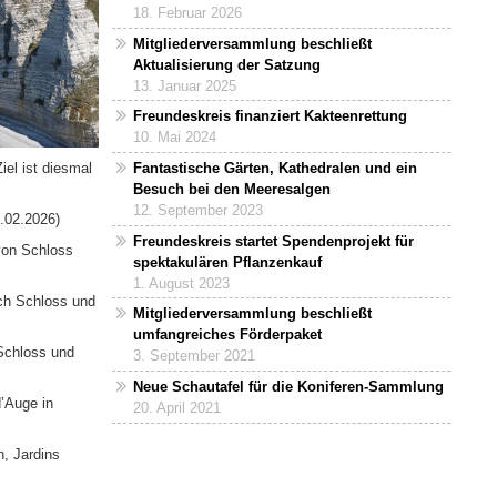
18. Februar 2026
Mitgliederversammlung beschließt
Aktualisierung der Satzung
13. Januar 2025
Freundeskreis finanziert Kakteenrettung
10. Mai 2024
el ist diesmal
Fantastische Gärten, Kathedralen und ein
Besuch bei den Meeresalgen
12. September 2023
.02.2026)
Freundeskreis startet Spendenprojekt für
von Schloss
spektakulären Pflanzenkauf
1. August 2023
ch Schloss und
Mitgliederversammlung beschließt
umfangreiches Förderpaket
Schloss und
3. September 2021
Neue Schautafel für die Koniferen-Sammlung
’Auge in
20. April 2021
n, Jardins