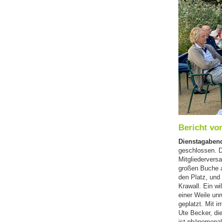
Bericht vo
Dienstagabend
geschlossen. D
Mitgliedervers
großen Buche a
den Platz, und 
Krawall. Ein wi
einer Weile unr
geplatzt. Mit i
Ute Becker, die
ist phänomena