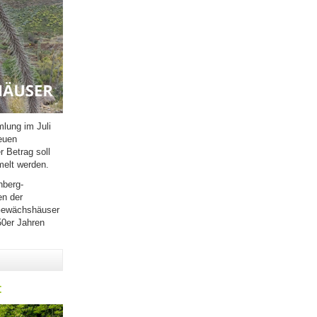
mlung im Juli
euen
 Betrag soll
elt werden.
nberg-
en der
 Gewächshäuser
50er Jahren
nprojekt für spektakulären Pflanzenkauf"
t