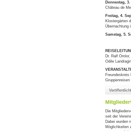
Donnestag, 3.
Château de Mes
Freitag, 4. S
Klostergärten d
Übernachtung i
Samstag, 5. 
REISELEITU
Dr. Ralf Omlor
Odile Landragi
VERANSTALT
Freundeskreis 
Gruppenreisen 
Veröffentlic
Mitgliede
Die Mitglieder
seit der Verei
Dabei wurden n
Möglichkeiten 