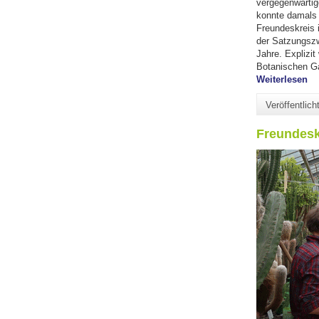
vergegenwärtig
konnte damals 
Freundeskreis i
der Satzungszwe
Jahre. Explizit
Botanischen Ga
"M
Weiterlesen
Veröffentlic
Freundeskr