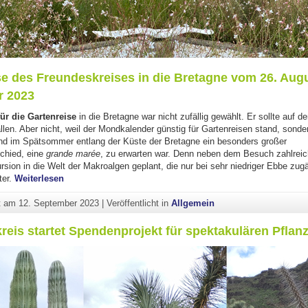
e des Freundeskreises in die Bretagne vom 26. Augu
r 2023
ür die Gartenreise
in die Bretagne war nicht zufällig gewählt. Er sollte auf d
len. Aber nicht, weil der Mondkalender günstig für Gartenreisen stand, sonde
d im Spätsommer entlang der Küste der Bretagne ein besonders großer
chied, eine
grande marée
, zu erwarten war. Denn neben dem Besuch zahlreic
sion in die Welt der Makroalgen geplant, die nur bei sehr niedriger Ebbe zugän
"Fantastische Gärten, Kathedralen und ein Besuch bei d
ter.
Weiterlesen
ht am
12. September 2023
|
Veröffentlicht in
Allgemein
reis startet Spendenprojekt für spektakulären Pflan