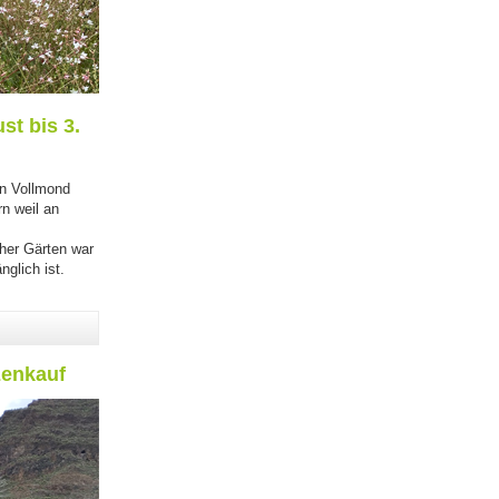
st bis 3.
en Vollmond
rn weil an
her Gärten war
glich ist.
en Meeresalgen"
zenkauf