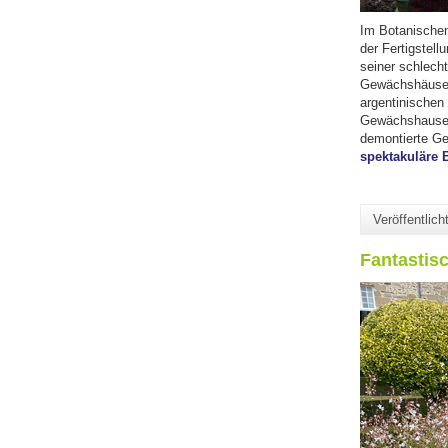
Im Botanischen
der Fertigstel
seiner schlech
Gewächshäusern
argentinischen
Gewächshauses 
demontierte G
spektakuläre 
Veröffentlic
Fantastis