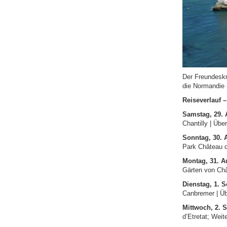
Der Freundeskr
die Normandie (
Reiseverlauf 
Samstag, 29.
Chantilly | Übe
Sonntag, 30. 
Park Château d
Montag, 31. A
Gärten von Châ
Dienstag, 1. 
Canbremer | Ü
Mittwoch, 2. 
d’Etretat; Weit