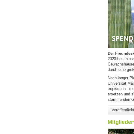
Der Freundesk
2023 beschloss
Gewächshäuser
durch eine gro
Nach langer Pl
Universität Ma
tropischen Tr
ersetzen und s
stammenden Ge
Veröffentlic
Mitgliede