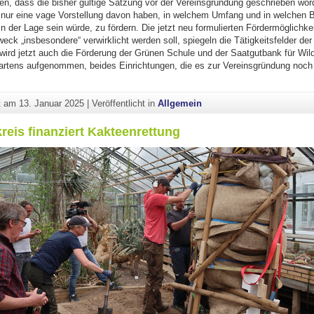
en, dass die bisher gültige Satzung vor der Vereinsgründung geschrieben wo
nur eine vage Vorstellung davon haben, in welchem Umfang und in welchen B
n der Lage sein würde, zu fördern. Die jetzt neu formulierten Fördermöglichke
ck „insbesondere“ verwirklicht werden soll, spiegeln die Tätigkeitsfelder de
 wird jetzt auch die Förderung der Grünen Schule und der Saatgutbank für Wil
rtens aufgenommen, beides Einrichtungen, die es zur Vereinsgründung noch 
itgliederversammlung beschließt Aktualisierung der Satzung"
ht am
13. Januar 2025
|
Veröffentlicht in
Allgemein
eis finanziert Kakteenrettung