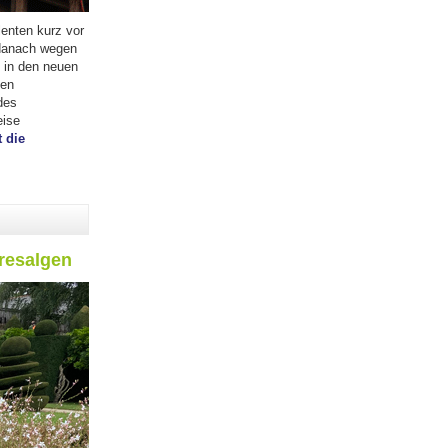
enten kurz vor
 danach wegen
 in den neuen
ßen
des
eise
 die
resalgen