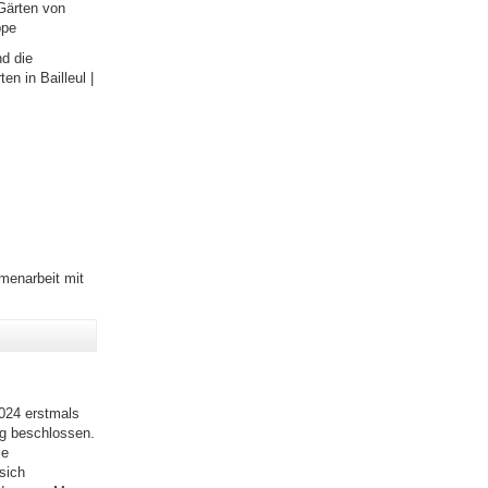
 Gärten von
ppe
d die
n in Bailleul |
menarbeit mit
024 erstmals
ng beschlossen.
ie
sich