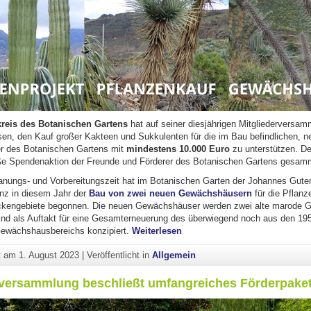
reis des Botanischen Gartens
hat auf seiner diesjährigen Mitgliederversam
en, den Kauf großer Kakteen und Sukkulenten für die im Bau befindlichen, n
 des Botanischen Gartens mit
mindestens 10.000 Euro
zu unterstützen. Der
ße Spendenaktion der Freunde und Förderer des Botanischen Gartens gesamm
anungs- und Vorbereitungszeit hat im Botanischen Garten der Johannes Gute
inz in diesem Jahr der
Bau von zwei neuen Gewächshäusern
für die Pflanz
ockengebiete begonnen. Die neuen Gewächshäuser werden zwei alte marode
ind als Auftakt für eine Gesamterneuerung des überwiegend noch aus den 19
"Freundeskreis startet Spende
wächshausbereichs konzipiert.
Weiterlesen
ht am
1. August 2023
|
Veröffentlicht in
Allgemein
rversammlung beschließt umfangreiches Förderpake