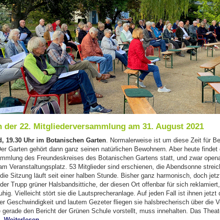
n der 22. Mitgliederversammlung am 31. August 2021
, 19.30 Uhr im Botanischen Garten
. Normalerweise ist um diese Zeit für B
er Garten gehört dann ganz seinen natürlichen Bewohnern. Aber heute findet 
ammlung des Freundeskreises des Botanischen Gartens statt, und zwar openai
m Veranstaltungsplatz. 53 Mitglieder sind erschienen, die Abendsonne streic
die Sitzung läuft seit einer halben Stunde. Bisher ganz harmonisch, doch jetzt
lder Trupp grüner Halsbandsittiche, der diesen Ort offenbar für sich reklamiert,
uhig. Vielleicht stört sie die Lautsprecheranlage. Auf jeden Fall ist ihnen jetzt
rrer Geschwindigkeit und lautem Gezeter fliegen sie halsbrecherisch über die
 gerade den Bericht der Grünen Schule vorstellt, muss innehalten. Das Theate
"Mitgliederversammlung beschließt umfangreiches Förderp
l.
Weiterlesen