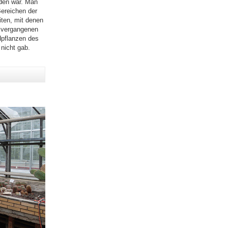
rden war. Man
ereichen der
iten, mit denen
r vergangenen
dpflanzen des
nicht gab.