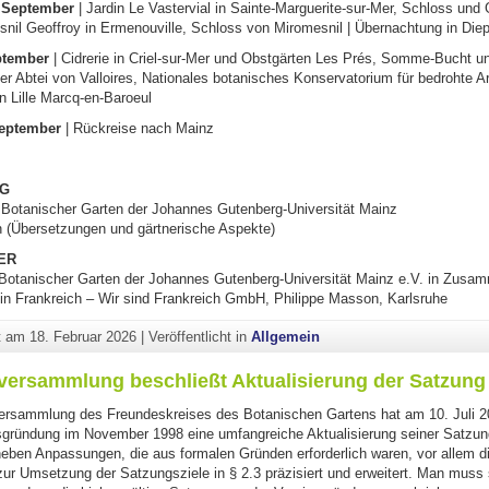
 September
| Jardin Le Vastervial in Sainte-Marguerite-sur-Mer, Schloss und
nil Geoffroy in Ermenouville, Schloss von Miromesnil | Übernachtung in Die
eptember
| Cidrerie in Criel-sur-Mer und Obstgärten Les Prés, Somme-Bucht un
er Abtei von Valloires, Nationales botanisches Konservatorium für bedrohte Arte
n Lille Marcq-en-Baroeul
September
| Rückreise nach Mainz
NG
, Botanischer Garten der Johannes Gutenberg-Universität Mainz
n (Übersetzungen und gärtnerische Aspekte)
ER
Botanischer Garten der Johannes Gutenberg-Universität Mainz e.V. in Zusam
in Frankreich – Wir sind Frankreich GmbH, Philippe Masson, Karlsruhe
ht am
18. Februar 2026
|
Veröffentlicht in
Allgemein
rversammlung beschließt Aktualisierung der Satzung
versammlung des Freundeskreises des Botanischen Gartens hat am 10. Juli 2
nsgründung im November 1998 eine umfangreiche Aktualisierung seiner Satzu
eben Anpassungen, die aus formalen Gründen erforderlich waren, vor allem d
zur Umsetzung der Satzungsziele in § 2.3 präzisiert und erweitert. Man muss 