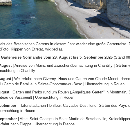
eis des Botanischen Gartens in diesem Jahr wieder eine große Gartenreise. Zi
Foto: Klippen von Étretat, wikipedia).
– Gartenreise Normandie vom 29. August bis 5. September 2026
(Stand 08
 August
| Anreise von Mainz und Zwischenübernachtung in Chantilly | Gärten 
rnachtung in Chantilly
August
| Weiterfahrt nach Giverny: Haus und Garten von Claude Monet; dana
u Camp de Bataille in Sainte-Opportune-du-Bosc | Übernachtung in Rouen
ugust
| Gärten und Parks rund um Rouen („Angeliques Gärten“ in Montmain, 
teau de Vascoeuil) | Übernachtung in Rouen
September
| Hafenstädtchen Honfleur, Calvados-Destillerie, Gärten des Pays d
bernachtung in Rouen
September
| Abtei Saint-Georges in Saint-Martin-de-Boscherville; Kreideklippe
erfahrt nach Dieppe | Übernachtung in Dieppe